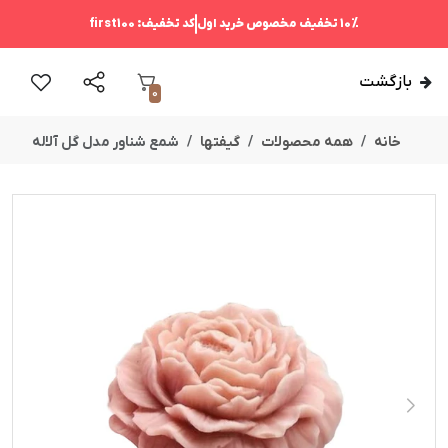
10%
تخفیف مخصوص خرید اول
کد تخفیف:
first100
بازگشت
0
خانه
همه محصولات
گیفتها
شمع شناور مدل گل آلاله