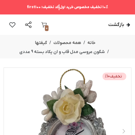
10%
تخفیف مخصوص خرید اول
کد تخفیف:
first100
بازگشت
0
خانه
همه محصولات
گیفتها
شگون عروسی مدل قاب و ان یکاد بسته 9 عددی
تخفیف
10
%