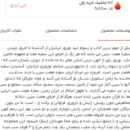
10%
تخفیف خرید اول
کپی کد
کد:
first100
وضیحات محصول
مشخصات محصول
نظرات کاربران
یکی از مهم ترین آداب و رسوم عید نوروز ایرانیان از گذشته تا امروز چیدن
سفره هفت سین می باشد که هر یک از اجزای این سفره معنا و مفهوم خاصی
دارد. نوروز یکی از کهن ترین جشن های به جا مانده از دوران باستان است که
آداب و رسوم زیادی دارد. از مشهورترین مراسم نوروزی ایرانیان، گستردن سفره
هفت سین است. امروزه نیز مردم ایران سفره هفت سین را چـند ســاعــت
مانــده به زمان تـــحویل ســـــال نو آمـــاده می کنند و مواد خوراکی که ابتدای
آنها با سین آغاز می شود از قبیل سنجد، سبزه، سمنو، سکه، سیب، سماق و سیر
را بر سر سفره می گذارند. با ظهور اسلام در ایران زمین، سفره هفت سین ایرانی
ها به قرآن مجید مزین شده است. هرکدام از اجزای هفت سین، نشانه
مفاهیمی چون رویش، زایش و باروری، فراوانی و برکت و ... است ما نیز چون
نیاکان خود همچنان در جشن زایش دوباره زمین و نو شدن بهار این رسم کهن
را برپا می داریم ظروف هفت سین هنر دست بانوان ایرانی است که با ظرافت و
زیبایی و با عشق تزئین شده و برای شما مهربانان ارسال میشود این مجموعه
شامل یک عدد آینه یک جفت شمعدان یک عدد تخم مرغ و 6 ظرف ست شده