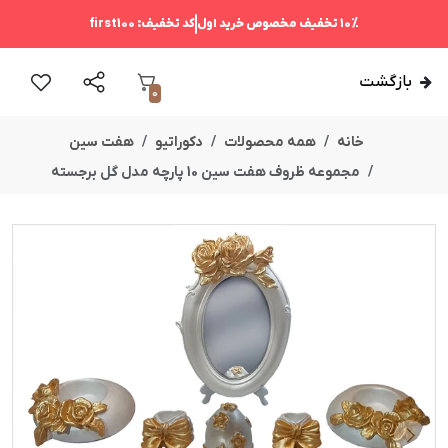
10%
تخفیف مخصوص خرید اول
کد تخفیف:
first100
بازگشت
0
خانه
همه محصولات
دکوراتیو
هفت سین
مجموعه ظروف هفت سین 10 پارچه مدل گل برجسته